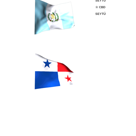
SEYTÚ
☆ CBD
SEYTÚ
vender seytu, afiliarme a seytu,
whatsapp SEYTÚ, seytu en
tapachula, seytu en Argentina, seytu
en colombia, ganar dinero con seytú,
cremas seytu, shampoo seytu, seytu