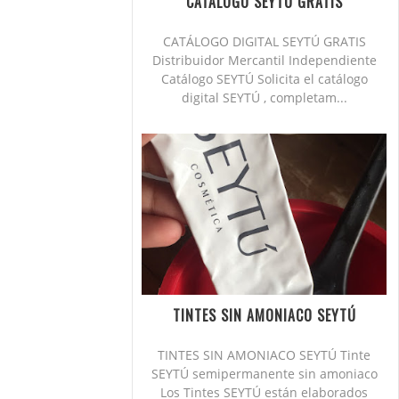
CATÁLOGO SEYTÚ GRATIS
CATÁLOGO DIGITAL SEYTÚ GRATIS
Distribuidor Mercantil Independiente
Catálogo SEYTÚ Solicita el catálogo
digital SEYTÚ , completam...
TINTES SIN AMONIACO SEYTÚ
TINTES SIN AMONIACO SEYTÚ Tinte
SEYTÚ semipermanente sin amoniaco
Los Tintes SEYTÚ están elaborados