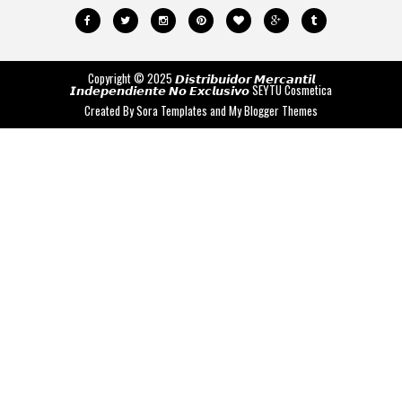
Copyright © 2025 𝘿𝙞𝙨𝙩𝙧𝙞𝙗𝙪𝙞𝙙𝙤𝙧 𝙈𝙚𝙧𝙘𝙖𝙣𝙩𝙞𝙡
𝙄𝙣𝙙𝙚𝙥𝙚𝙣𝙙𝙞𝙚𝙣𝙩𝙚 𝙉𝙤 𝙀𝙭𝙘𝙡𝙪𝙨𝙞𝙫𝙤
SEYTU Cosmetica
Created By
Sora Templates
and
My Blogger Themes