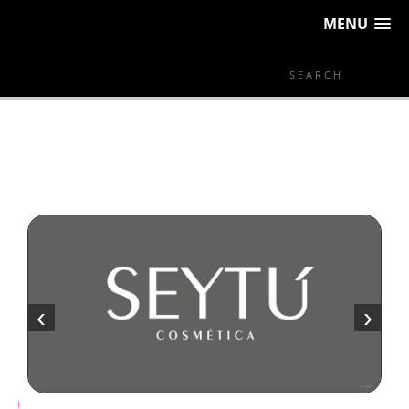
MENU
‹
›
DISTRIBUIDO