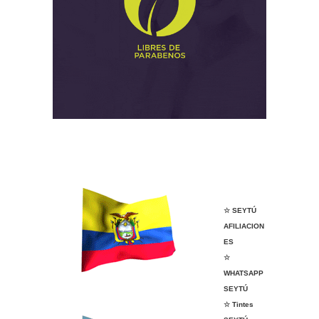
NICE Tapachula
VENDER ANGELÍSSIMA
VENDER ANGELÍSSIMA
☆ SEYTÚ
AFILIACION
ES
☆
WHATSAPP
SEYTÚ
☆ Tintes