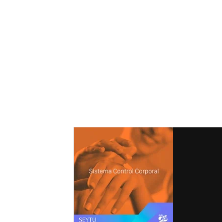
mexico, seytu guatemala, comprar
seytu, como me afilio a seytu, como
vendo seytu, cuanto cuesta afiliarse
a seytu, donde venden seytu, cual es
el whatsapp, maquillaje seytu,
delineadores seytu, comprar con
descuentos seytu, suero seytu,
omnilife, labiales seytu, sombras,
rimel, aclaradora, kit de inscripción
seytu, costa rica seytu,