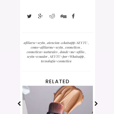
afiliarse+seytu
,
atencion-whatsapp-SEYTU
,
como+afiliarme+seytu
,
cosmeticos
,
cosmeticos+naturales
,
donde+me+afilio
,
seytu+ecuador
,
SEYTU+por+Whatsapp
,
tecnología+cosmetica
RELATED