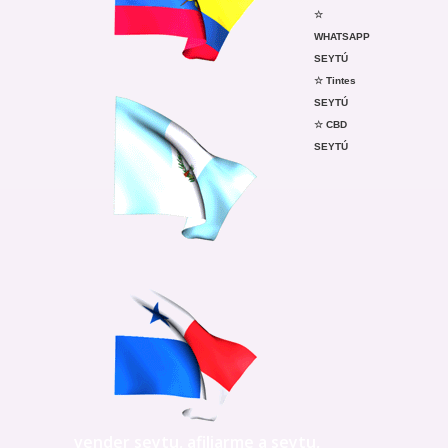
☆
WHATSAPP
SEYTÚ
☆ Tintes
SEYTÚ
☆ CBD
SEYTÚ
vender seytu, afiliarme a seytu,