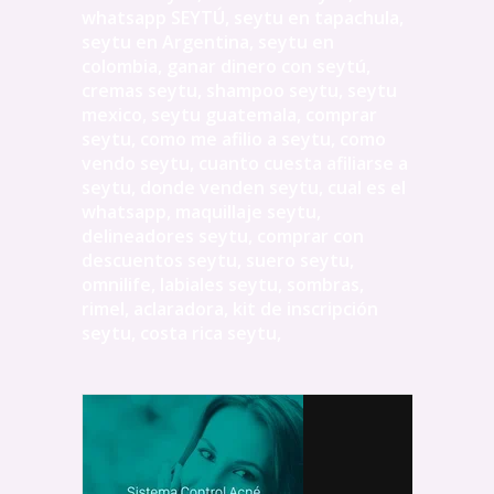
whatsapp SEYTÚ, seytu en tapachula,
seytu en Argentina, seytu en
colombia, ganar dinero con seytú,
cremas seytu, shampoo seytu, seytu
mexico, seytu guatemala, comprar
seytu, como me afilio a seytu, como
vendo seytu, cuanto cuesta afiliarse a
seytu, donde venden seytu, cual es el
whatsapp, maquillaje seytu,
delineadores seytu, comprar con
descuentos seytu, suero seytu,
omnilife, labiales seytu, sombras,
rimel, aclaradora, kit de inscripción
seytu, costa rica seytu,