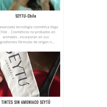
SEYTU-Chile
avanzada tecnología cosmética llega
Chile . Cosméticos no probados en
animales , incorporan en sus
ngredientes fórmulas de origen n...
TINTES SIN AMONIACO SEYTÚ