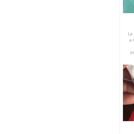
La 
a 
i