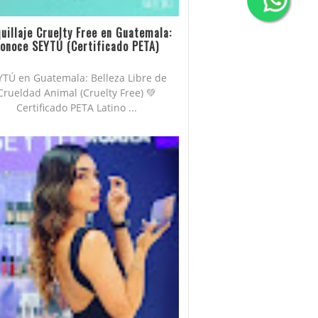
uillaje Cruelty Free en Guatemala:
onoce SEYTÚ (Certificado PETA)
YTÚ en Guatemala: Belleza Libre de
Crueldad Animal (Cruelty Free) 💚
Certificado PETA Latino ...