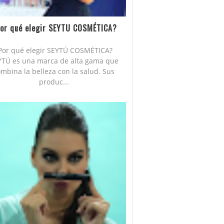
or qué elegir SEYTU COSMÉTICA?
Por qué elegir SEYTÚ COSMÉTICA?
YTÚ es una marca de alta gama que
mbina la belleza con la salud. Sus
produc...