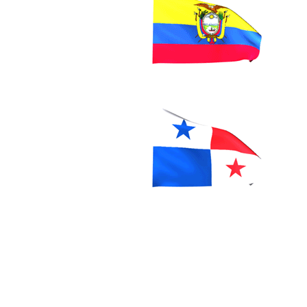
vender seytu, afiliarme a seytu,
Argentina, seytu en colombia, g
seytu, seytu mexico, seytu guate
como vendo seytu, cuanto cuesta a
whatsapp, maquillaje seytu, del
suero seytu, omnilife, labiales se