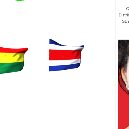
C
Distr
SEY