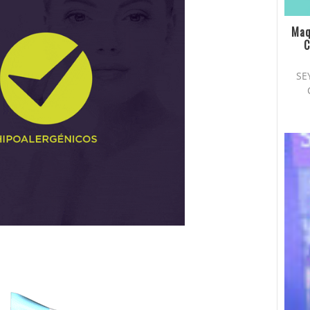
Maq
C
SE