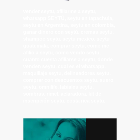
vender seytu, afiliarme a seytu,
whatsapp SEYTÚ, seytu en tapachula,
seytu en Argentina, seytu en colombia,
ganar dinero con seytú, cremas seytu,
shampoo seytu, seytu mexico, seytu
guatemala, comprar seytu, como me
afilio a seytu, como vendo seytu,
cuanto cuesta afiliarse a seytu, donde
venden seytu, cual es el whatsapp,
maquillaje seytu, delineadores seytu,
comprar con descuentos seytu, suero
seytu, omnilife, labiales seytu,
sombras, rimel, aclaradora, kit de
inscripción seytu, costa rica seytu,