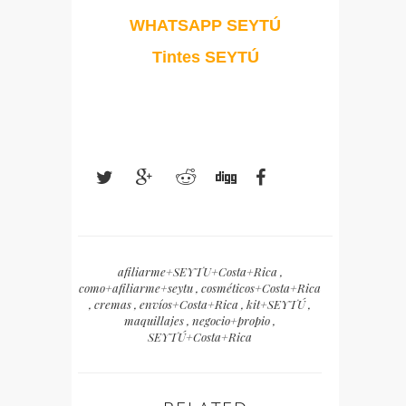
WHATSAPP SEYTÚ
Tintes SEYTÚ
afiliarme+SEYTU+Costa+Rica
,
como+afiliarme+seytu
,
cosméticos+Costa+Rica
,
cremas
,
envíos+Costa+Rica
,
kit+SEYTÚ
,
maquillajes
,
negocio+propio
,
SEYTÚ+Costa+Rica