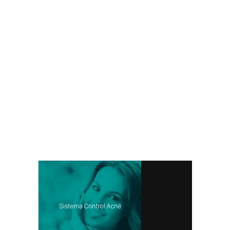
en colombia, ganar dinero con seytú,
cremas seytu, shampoo seytu, seytu
mexico, seytu guatemala, comprar
seytu, como me afilio a seytu, como
vendo seytu, cuanto cuesta afiliarse
a seytu, donde venden seytu, cual es
el whatsapp, maquillaje seytu,
delineadores seytu, comprar con
descuentos seytu, suero seytu,
omnilife, labiales seytu, sombras,
rimel, aclaradora, kit de inscripción
seytu, costa rica seytu,