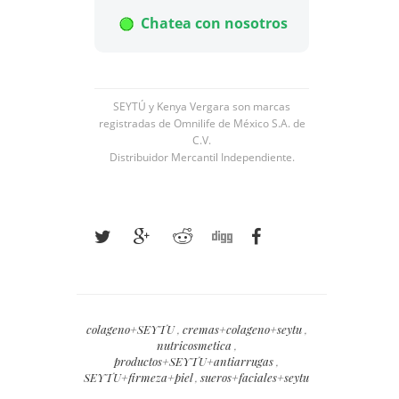
Chatea con nosotros
SEYTÚ y Kenya Vergara son marcas
registradas de Omnilife de México S.A. de
C.V.
Distribuidor Mercantil Independiente.
colageno+SEYTU
,
cremas+colageno+seytu
,
nutricosmetica
,
productos+SEYTU+antiarrugas
,
SEYTU+firmeza+piel
,
sueros+faciales+seytu