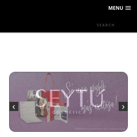
MENU
‹
›
DISTRIBUIDO