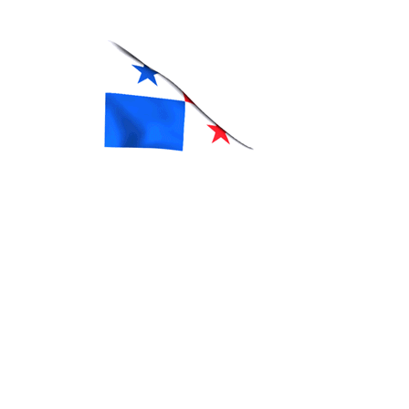
vender seytu, afiliarme a seytu,
whatsapp SEYTÚ, seytu en
tapachula, seytu en Argentina, seytu
en colombia, ganar dinero con seytú,
cremas seytu, shampoo seytu, seytu
mexico, seytu guatemala, comprar
seytu, como me afilio a seytu, como
vendo seytu, cuanto cuesta afiliarse
a seytu, donde venden seytu, cual es
el whatsapp, maquillaje seytu,
delineadores seytu, comprar con