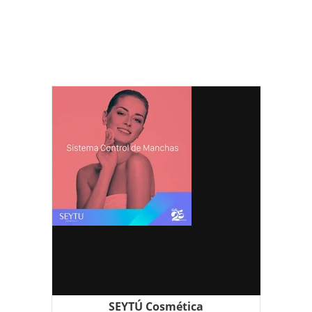
descuentos seytu, suero seytu,
omnilife, labiales seytu, sombras,
rimel, aclaradora, kit de inscripción
seytu, costa rica seytu,
SEYTÚ Cosmética