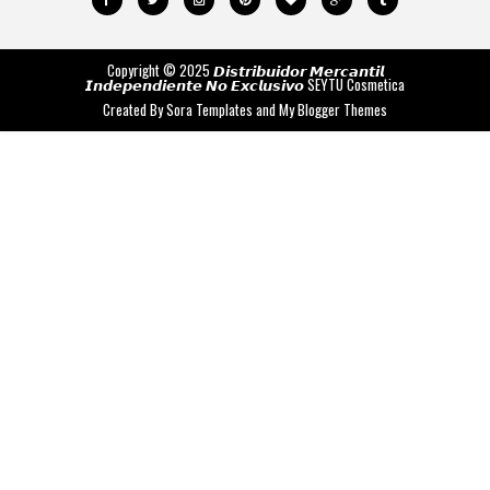
Copyright © 2025 𝘿𝙞𝙨𝙩𝙧𝙞𝙗𝙪𝙞𝙙𝙤𝙧 𝙈𝙚𝙧𝙘𝙖𝙣𝙩𝙞𝙡
𝙄𝙣𝙙𝙚𝙥𝙚𝙣𝙙𝙞𝙚𝙣𝙩𝙚 𝙉𝙤 𝙀𝙭𝙘𝙡𝙪𝙨𝙞𝙫𝙤
SEYTU Cosmetica
Created By
Sora Templates
and
My Blogger Themes