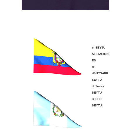
NICE Tapachula
VENDER ANGELÍSSIMA
VENDER ANGELÍSSIMA
☆ SEYTÚ
AFILIACION
ES
☆
WHATSAPP
SEYTÚ
☆ Tintes
SEYTÚ
☆ CBD
SEYTÚ