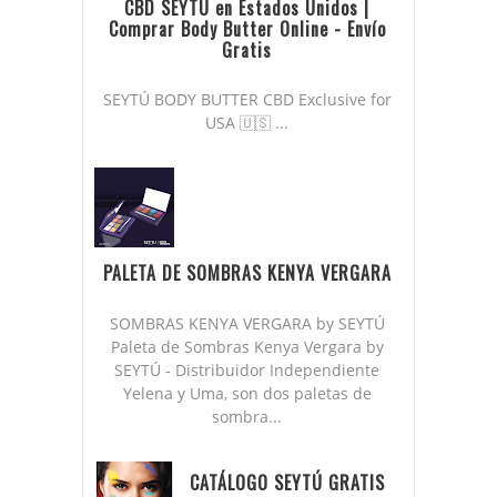
CBD SEYTÚ en Estados Unidos |
Comprar Body Butter Online - Envío
Gratis
SEYTÚ BODY BUTTER CBD Exclusive for
USA 🇺🇸 ...
PALETA DE SOMBRAS KENYA VERGARA
SOMBRAS KENYA VERGARA by SEYTÚ
Paleta de Sombras Kenya Vergara by
SEYTÚ - Distribuidor Independiente
Yelena y Uma, son dos paletas de
sombra...
CATÁLOGO SEYTÚ GRATIS