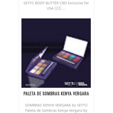
SEYTÚ BODY BUTTER CBD Exclusive for
USA 🇺🇸 ...
PALETA DE SOMBRAS KENYA VERGARA
SOMBRAS KENYA VERGARA by SEYTÚ
Paleta de Sombras Kenya Vergara by