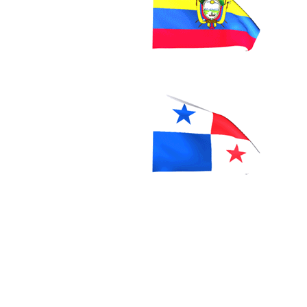
vender seytu, afiliarme a seytu,
Argentina, seytu en colombia, g
seytu, seytu mexico, seytu guate
como vendo seytu, cuanto cuesta a
whatsapp, maquillaje seytu, del
suero seytu, omnilife, labiales se
seytu, costa rica seytu,