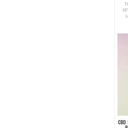
T
SE
L
CBD 
B