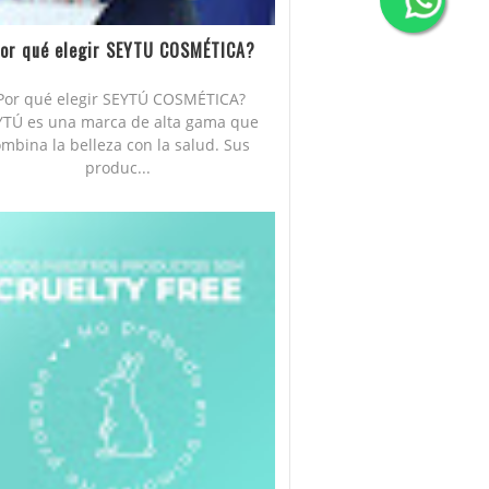
or qué elegir SEYTU COSMÉTICA?
Por qué elegir SEYTÚ COSMÉTICA?
YTÚ es una marca de alta gama que
mbina la belleza con la salud. Sus
produc...