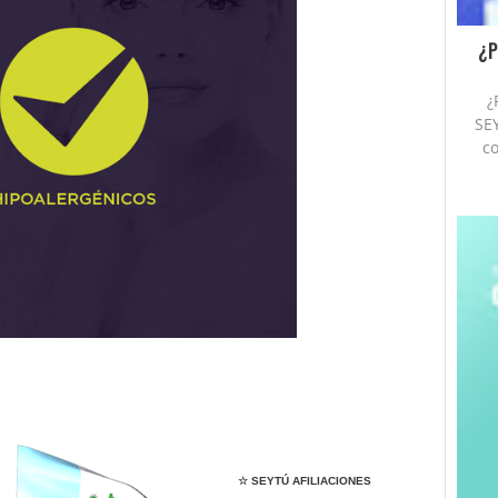
¿P
¿
SE
co
☆ SEYTÚ AFILIACIONES