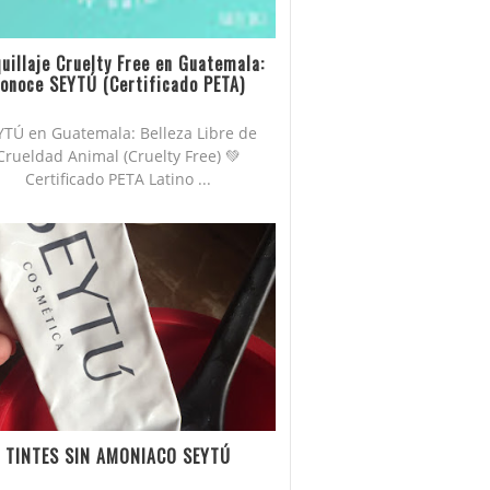
uillaje Cruelty Free en Guatemala:
onoce SEYTÚ (Certificado PETA)
YTÚ en Guatemala: Belleza Libre de
Crueldad Animal (Cruelty Free) 💚
Certificado PETA Latino ...
TINTES SIN AMONIACO SEYTÚ