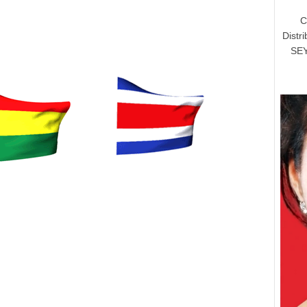
C
Distr
SEY