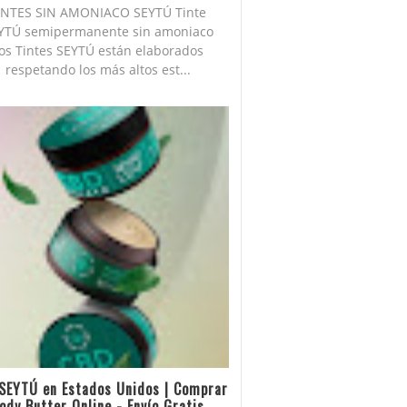
INTES SIN AMONIACO SEYTÚ Tinte
YTÚ semipermanente sin amoniaco
os Tintes SEYTÚ están elaborados
respetando los más altos est...
SEYTÚ en Estados Unidos | Comprar
ody Butter Online - Envío Gratis