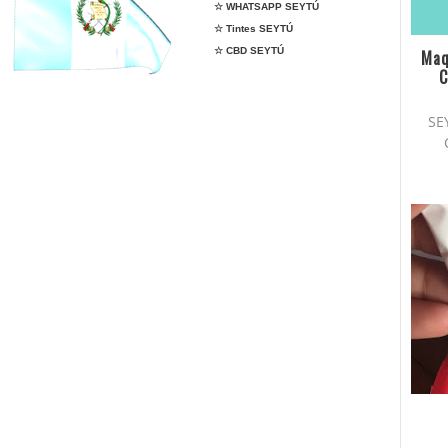
☆ WHATSAPP SEYTÚ
☆ Tintes SEYTÚ
☆ CBD SEYTÚ
Maq
C
SE
 whatsapp SEYTÚ, seytu en tapachula, seytu en
anar dinero con seytú, cremas seytu, shampoo
mala, comprar seytu, como me afilio a seytu,
filiarse a seytu, donde venden seytu, cual es el
ineadores seytu, comprar con descuentos seytu,
ytu, sombras, rimel, aclaradora, kit de inscripción