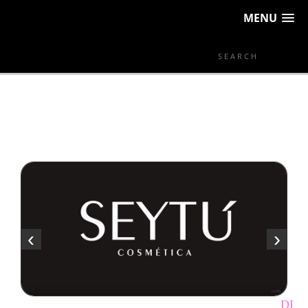
MENU
‹
›
DISTRIBUIDOR