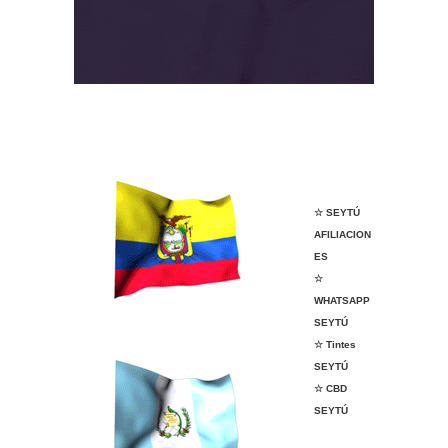
NICE Tapachula
VENDER ANGELÍSSIMA
VENDER ANGELÍSSIMA
☆ SEYTÚ
AFILIACION
ES
☆
WHATSAPP
SEYTÚ
☆ Tintes
SEYTÚ
☆ CBD
SEYTÚ