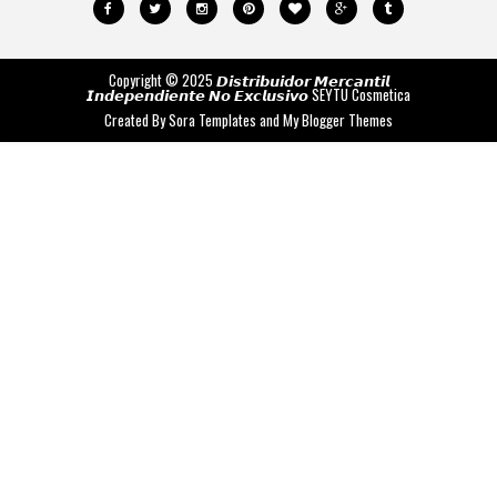
Copyright © 2025 𝘿𝙞𝙨𝙩𝙧𝙞𝙗𝙪𝙞𝙙𝙤𝙧 𝙈𝙚𝙧𝙘𝙖𝙣𝙩𝙞𝙡
𝙄𝙣𝙙𝙚𝙥𝙚𝙣𝙙𝙞𝙚𝙣𝙩𝙚 𝙉𝙤 𝙀𝙭𝙘𝙡𝙪𝙨𝙞𝙫𝙤
SEYTU Cosmetica
Created By
Sora Templates
and
My Blogger Themes