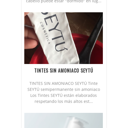
cabello puede estar "dormido" en lug...
TINTES SIN AMONIACO SEYTÚ
TINTES SIN AMONIACO SEYTÚ Tinte
SEYTÚ semipermanente sin amoniaco
Los Tintes SEYTÚ están elaborados
respetando los más altos est...