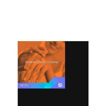
el whatsapp, maquillaje seytu,
delineadores seytu, comprar con
descuentos seytu, suero seytu,
omnilife, labiales seytu, sombras,
rimel, aclaradora, kit de inscripción
seytu, costa rica seytu,