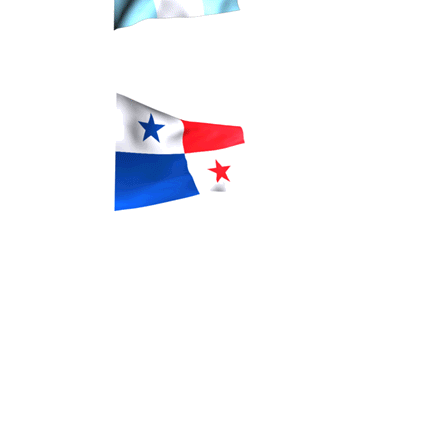
vender seytu, afiliarme a seytu,
whatsapp SEYTÚ, seytu en
tapachula, seytu en Argentina, seytu
en colombia, ganar dinero con seytú,
cremas seytu, shampoo seytu, seytu
mexico, seytu guatemala, comprar
seytu, como me afilio a seytu, como
vendo seytu, cuanto cuesta afiliarse
a seytu, donde venden seytu, cual es