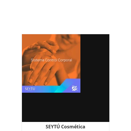
omnilife, labiales seytu, sombras,
rimel, aclaradora, kit de inscripción
seytu, costa rica seytu,
SEYTÚ Cosmética