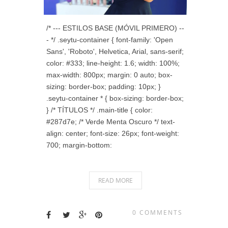
/* --- ESTILOS BASE (MÓVIL PRIMERO) --
- */ .seytu-container { font-family: 'Open
Sans', 'Roboto', Helvetica, Arial, sans-serif;
color: #333; line-height: 1.6; width: 100%;
max-width: 800px; margin: 0 auto; box-
sizing: border-box; padding: 10px; }
.seytu-container * { box-sizing: border-box;
} /* TÍTULOS */ .main-title { color:
#287d7e; /* Verde Menta Oscuro */ text-
align: center; font-size: 26px; font-weight:
700; margin-bottom:
READ MORE
0 COMMENTS