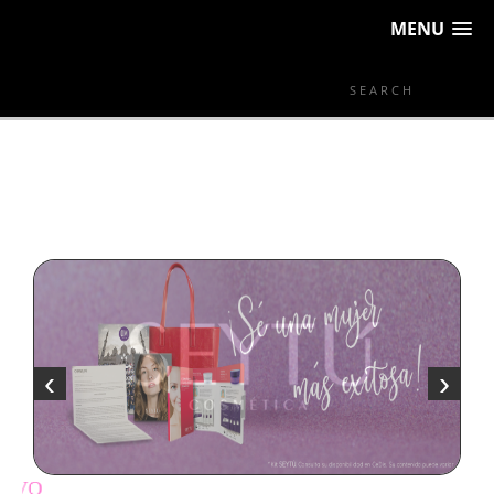
MENU
‹
›
DISTRIBUI