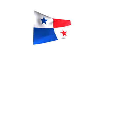
vender seytu, afiliarme a seytu,
whatsapp SEYTÚ, seytu en
tapachula, seytu en Argentina, seytu
en colombia, ganar dinero con seytú,
cremas seytu, shampoo seytu, seytu
mexico, seytu guatemala, comprar
seytu, como me afilio a seytu, como
vendo seytu, cuanto cuesta afiliarse
a seytu, donde venden seytu, cual es
el whatsapp, maquillaje seytu,
delineadores seytu, comprar con
descuentos seytu, suero seytu,