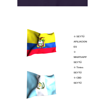
NICE Tapachula
VENDER ANGELÍSSIMA
VENDER ANGELÍSSIMA
☆ SEYTÚ
AFILIACION
ES
☆
WHATSAPP
SEYTÚ
☆ Tintes
SEYTÚ
☆ CBD
SEYTÚ