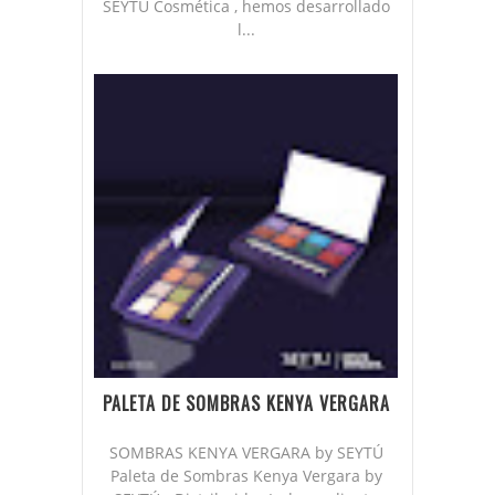
SEYTÚ Cosmética , hemos desarrollado
l...
PALETA DE SOMBRAS KENYA VERGARA
SOMBRAS KENYA VERGARA by SEYTÚ
Paleta de Sombras Kenya Vergara by