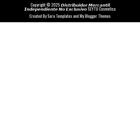
Copyright © 2025 𝘿𝙞𝙨𝙩𝙧𝙞𝙗𝙪𝙞𝙙𝙤𝙧 𝙈𝙚𝙧𝙘𝙖𝙣𝙩𝙞𝙡
𝙄𝙣𝙙𝙚𝙥𝙚𝙣𝙙𝙞𝙚𝙣𝙩𝙚 𝙉𝙤 𝙀𝙭𝙘𝙡𝙪𝙨𝙞𝙫𝙤
SEYTU Cosmetica
Created By
Sora Templates
and
My Blogger Themes