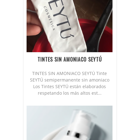
TINTES SIN AMONIACO SEYTÚ
TINTES SIN AMONIACO SEYTÚ Tinte
SEYTÚ semipermanente sin amoniaco
Los Tintes SEYTÚ están elaborados
respetando los más altos est...